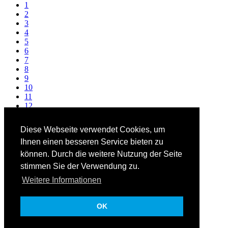
1
2
3
4
5
6
7
8
9
10
11
12
13
14
Diese Webseite verwendet Cookies, um
15
Ihnen einen besseren Service bieten zu
16
17
können. Durch die weitere Nutzung der Seite
18
stimmen Sie der Verwendung zu.
19
20
Weitere Informationen
Facebook
OK
Twitter