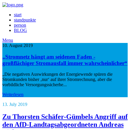
start
standpunkte
person
BLOG
Menu
10. August 2019
„Stromnetz hängt am seidenen Faden -
großflächiger Stromausfall immer wahrscheinlicher“
„Die negativen Auswirkungen der Energiewende spüren die
Stromkunden bisher ‚nur‘ auf ihrer Stromrechnung, aber die
vorbildliche Versorgungssicherhe...
Weiterlesen
13. July 2019
Zu Thorsten Schäfer-Gümbels Angriff auf
den AfD-Landtagsabgeordneten Andreas